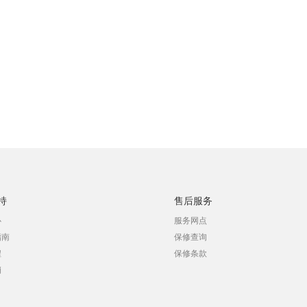
持
售后服务
心
服务网点
指南
保修查询
程
保修条款
销