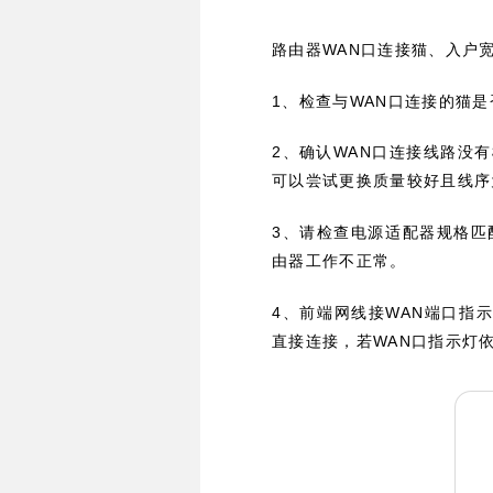
WAN
路由器
口连接猫、入户
1
WAN
、检查与
口连接的猫是
2
WAN
、确认
口连接线路没有
可以尝试更换质量较好且线序
3
、请检查电源适配器规格匹
由器工作不正常。
4
WAN
、前端网线接
端口指
WAN
直接连接，若
口指示灯