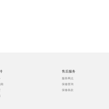
持
售后服务
心
服务网点
指南
保修查询
程
保修条款
销