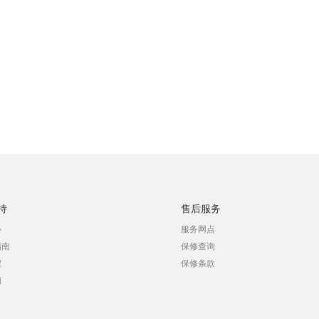
持
售后服务
心
服务网点
指南
保修查询
程
保修条款
销