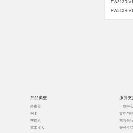
FW313R V
FW313R V
产品类型
服务支
路由器
下载中
网卡
文档与
交换机
视频教
宽带接入
账号注