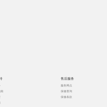
持
售后服务
心
服务网点
指南
保修查询
程
保修条款
销