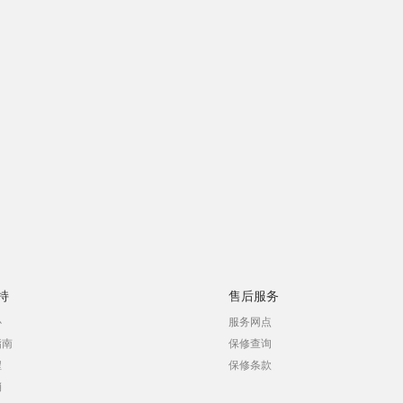
持
售后服务
心
服务网点
指南
保修查询
程
保修条款
销