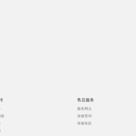
持
售后服务
心
服务网点
指南
保修查询
程
保修条款
销