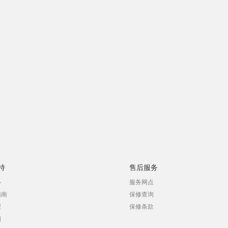
持
售后服务
心
服务网点
指南
保修查询
程
保修条款
销