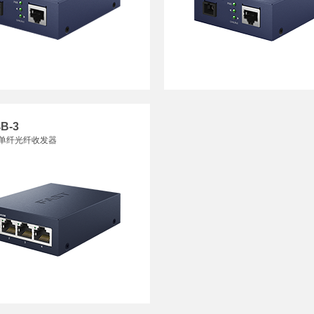
B-3
单纤光纤收发器